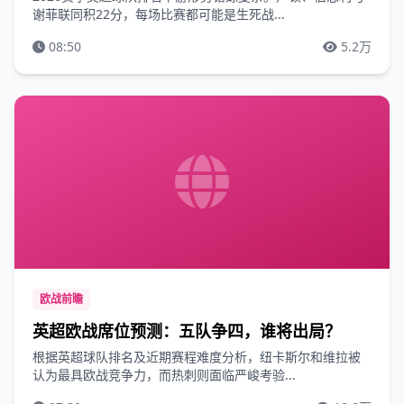
谢菲联同积22分，每场比赛都可能是生死战...
08:50
5.2万
欧战前瞻
英超欧战席位预测：五队争四，谁将出局？
根据英超球队排名及近期赛程难度分析，纽卡斯尔和维拉被
认为最具欧战竞争力，而热刺则面临严峻考验...