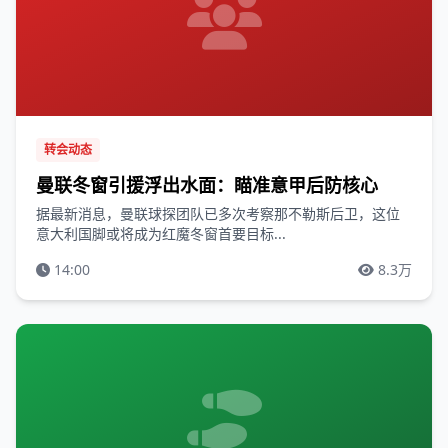
转会动态
曼联冬窗引援浮出水面：瞄准意甲后防核心
据最新消息，曼联球探团队已多次考察那不勒斯后卫，这位
意大利国脚或将成为红魔冬窗首要目标...
14:00
8.3万