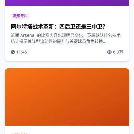
教练专栏
阿尔特塔战术革新：四后卫还是三中卫？
近期 Arsenal 的比赛内容出现明显变化，英超球队排名技术
统计揭示其阵型流动性的提升与关键球员角色转换...
11:45
6.9万