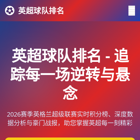
英超球队排名
英超球队排名 - 追
踪每一场逆转与悬
念
2026赛季英格兰超级联赛实时积分榜、深度数
据分析与豪门战报，助您掌握英超每一刻精彩