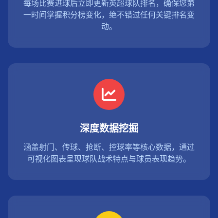
每场比赛进球后立即更新英超球队排名，确保您第
一时间掌握积分榜变化，绝不错过任何关键排名变
动。
深度数据挖掘
涵盖射门、传球、抢断、控球率等核心数据，通过
可视化图表呈现球队战术特点与球员表现趋势。