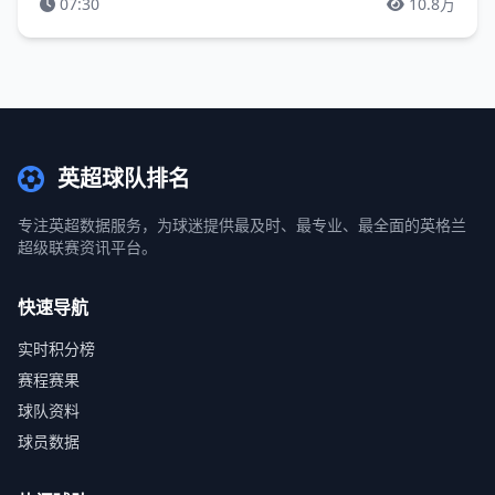
07:30
10.8万
英超球队排名
专注英超数据服务，为球迷提供最及时、最专业、最全面的英格兰
超级联赛资讯平台。
快速导航
实时积分榜
赛程赛果
球队资料
球员数据