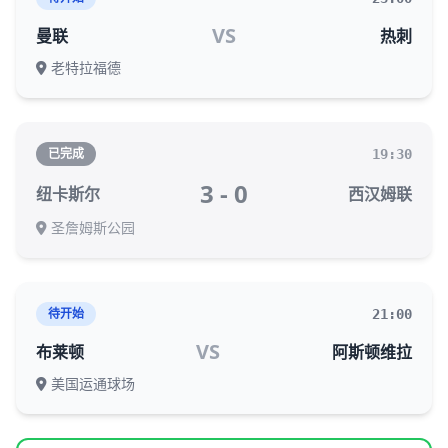
VS
曼联
热刺
老特拉福德
已完成
19:30
3 - 0
纽卡斯尔
西汉姆联
圣詹姆斯公园
待开始
21:00
VS
布莱顿
阿斯顿维拉
美国运通球场