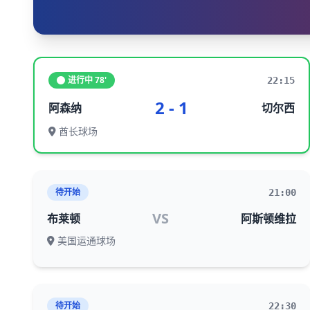
进行中 78'
22:15
2 - 1
阿森纳
切尔西
酋长球场
待开始
21:00
VS
布莱顿
阿斯顿维拉
美国运通球场
待开始
22:30