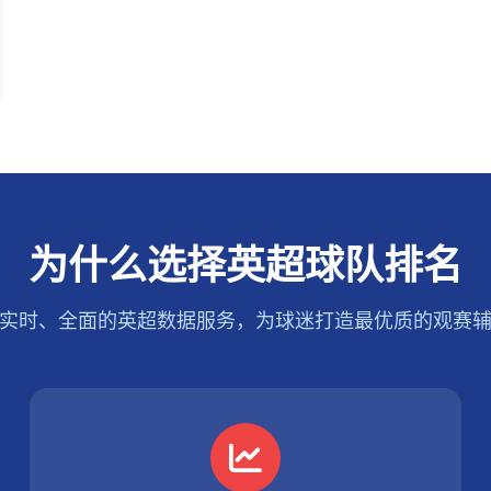
为什么选择英超球队排名
实时、全面的英超数据服务，为球迷打造最优质的观赛