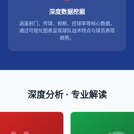
深度数据挖掘
涵盖射门、传球、抢断、控球率等核心数据，
通过可视化图表呈现球队战术特点与球员表现
趋势。
深度分析 · 专业解读