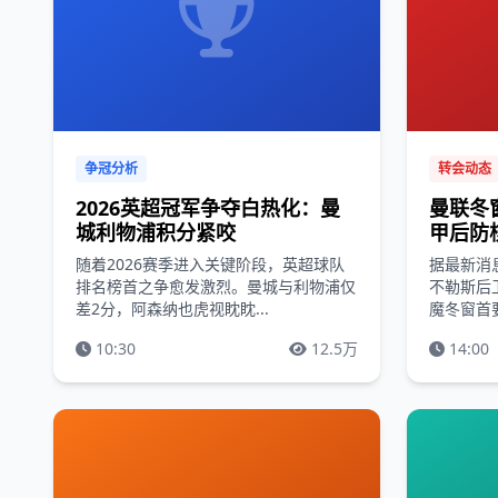
争冠分析
转会动态
2026英超冠军争夺白热化：曼
曼联冬
城利物浦积分紧咬
甲后防
随着2026赛季进入关键阶段，英超球队
据最新消
排名榜首之争愈发激烈。曼城与利物浦仅
不勒斯后
差2分，阿森纳也虎视眈眈...
魔冬窗首要
10:30
12.5万
14:00