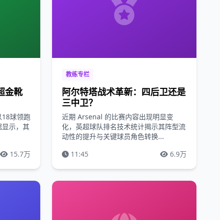
教练专栏
超金靴
阿尔特塔战术革新：四后卫还是
三中卫？
18球领跑
近期 Arsenal 的比赛内容出现明显变
据显示，其
化，英超球队排名技术统计揭示其阵型流
动性的提升与关键球员角色转换...
15.7万
11:45
6.9万