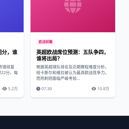
欧战前瞻
同分，谁
英超欧战席位预测：五队争四，
谁将出局？
势错综复
根据英超球队排名及近期赛程难度分析，
22分，每
纽卡斯尔和维拉被认为最具欧战竞争力，
而热刺则面临严峻考验...
5.2万
07:30
10.8万